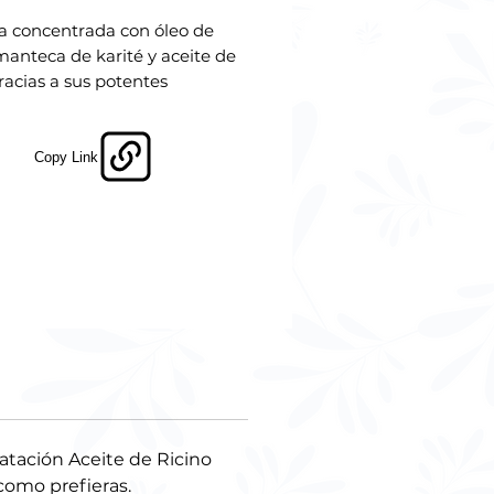
a concentrada con óleo de
 manteca de karité y aceite de
Gracias a sus potentes
entes activos, ofrece
ción intensiva y desenreda
áneamente el cabello,
Copy Link
cionando un tratamiento ultra
o. Su fórmula exclusiva fue
osamente desarrollada para
rmar la salud del cabello,
lo suave, nutrido y radiante.
ura 1ABC-2ABC-3ABC.
dratación Aceite de Ricino
 como prefieras.