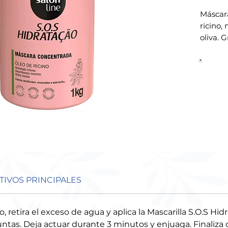
Máscar
ricino,
oliva. 
ingredi
hidrata
instant
propor
profund
cuidad
transfo
dejándo
Curvat
TIVOS PRINCIPALES
, retira el exceso de agua y aplica la Mascarilla S.O.S Hi
untas. Deja actuar durante 3 minutos y enjuaga. Finaliza