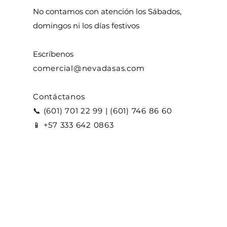
No contamos con atención los Sábados,
domingos ni los días festivos​
Escríbenos​
comercial
@nevadasas.com
Contáctanos
📞 (601) 701 22 99 | (601) 746 86 60
📱 +
57 333 642 0863
Compra Mayorista