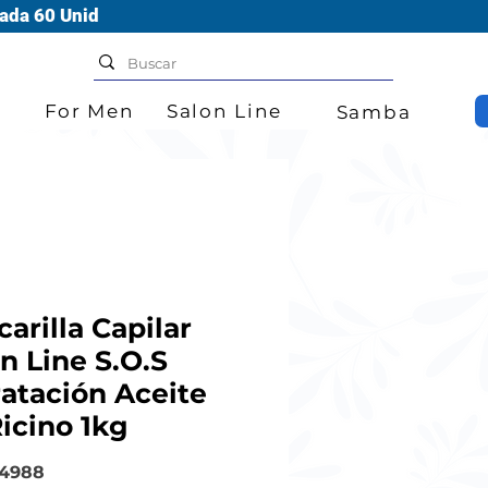
ada 60 Unid
For Men
Salon Line
Samba
arilla Capilar
n Line S.O.S
atación Aceite
icino 1kg
34988