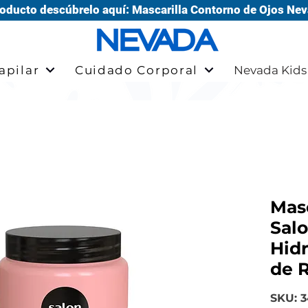
oducto descúbrelo aquí: Mascarilla Contorno de Ojos Nev
apilar
Cuidado Corporal
Nevada Kids
Masc
Salo
Hidr
de R
SKU: 