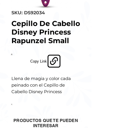
SKU: DS92034
Cepillo De Cabello
Disney Princess
Rapunzel Small
Copy Link
Llena de magia y color cada
peinado con el Cepillo de
Cabello Disney Princess
Rapunzel Small. Inspirado en la
encantadora Rapunzel, este
cepillo es ideal para cuidar y
desenredar el cabello de las
PRODUCTOS QUE TE PUEDEN
más pequeñas con suavidad y
INTERESAR
.