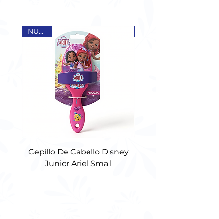
comodidad.
NUEVO
NUEVO
Cepillo De Cabello Disney
Cepillo de Cabello 
Junior Ariel Small