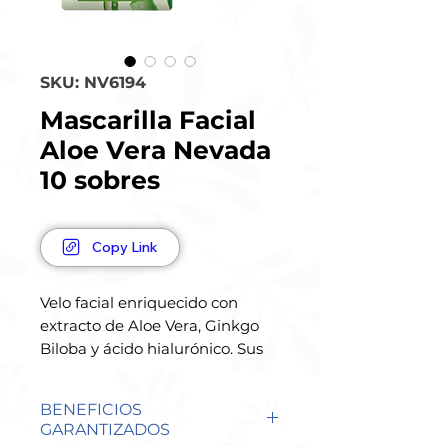
SKU: NV6194
Mascarilla Facial
Aloe Vera Nevada
10 sobres
Copy Link
Velo facial enriquecido con
extracto de Aloe Vera, Ginkgo
Biloba y ácido hialurónico. Sus
propiedades antioxidantes
ayudan a hidratar, iluminar y
BENEFICIOS
devolver elasticidad al rostro,
GARANTIZADOS
tratando eficazmente los signos