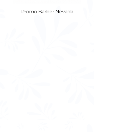
Promo Barber Nevada
Cepillo De Cabello 
Princess Rapunzel 