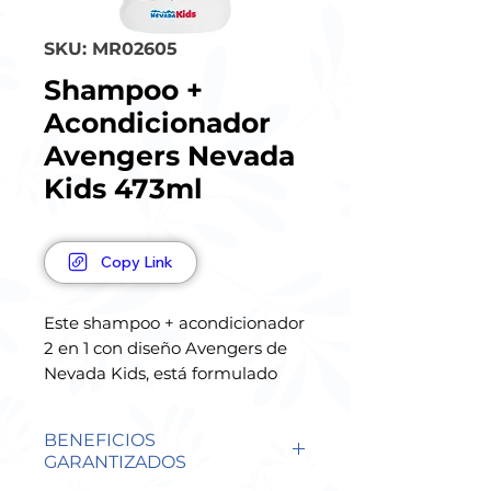
SKU: MR02605
Shampoo +
Acondicionador
Avengers Nevada
Kids 473ml
Copy Link
Este shampoo + acondicionador
2 en 1 con diseño Avengers de
Nevada Kids, está formulado
especialmente para niños y
niñas, convirtiendo la rutina de
BENEFICIOS
higiene en un momento
GARANTIZADOS
divertido, práctico y agradable.