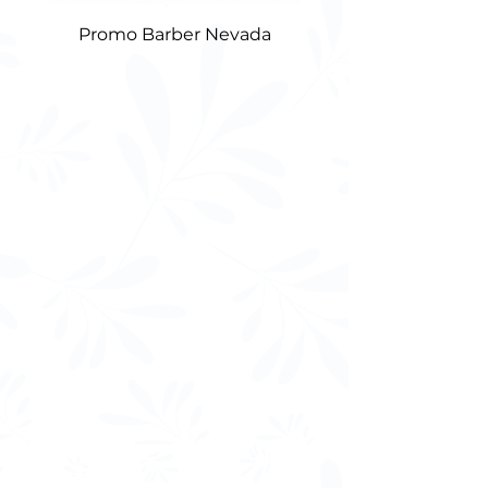
Promo Barber Nevada
Cepillo De Cabello 
Princess Rapunzel 